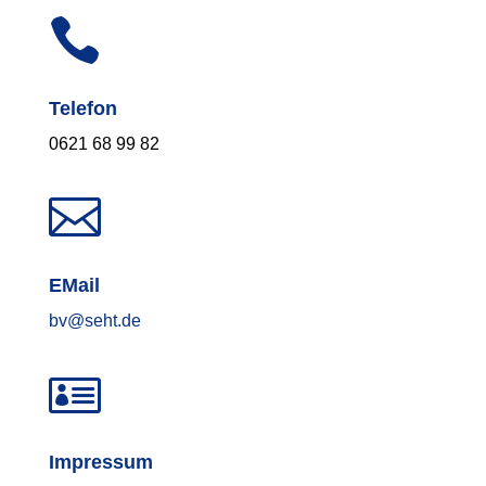

Telefon
0621 68 99 82

EMail
bv@seht.de

Impressum