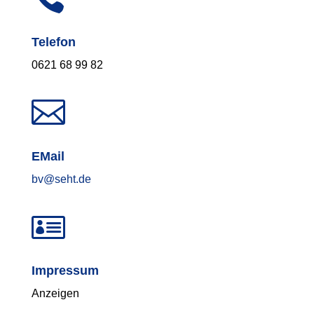
Telefon
0621 68 99 82

EMail
bv@seht.de

Impressum
Anzeigen