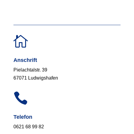

Anschrift
Pielachtalstr. 39
67071 Ludwigshafen

Telefon
0621 68 99 82