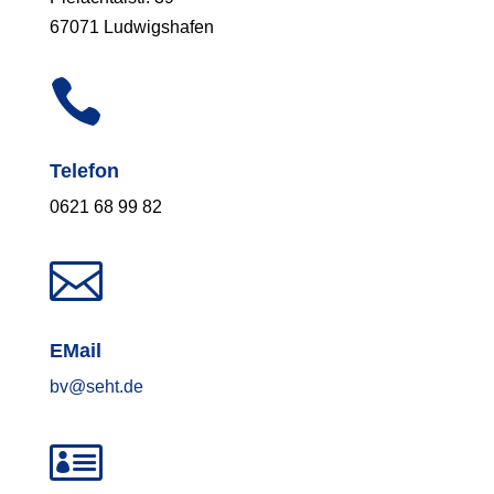
67071 Ludwigshafen

Telefon
0621 68 99 82

EMail
bv@seht.de
