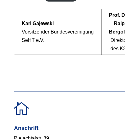
Prof. Dr.
Karl Gajewski
Ralph
Vorsitzender Bundesvereinigung
Bergold
SeHT e.V.
Direktor
des KSI

Anschrift
Pielachtalstr. 39