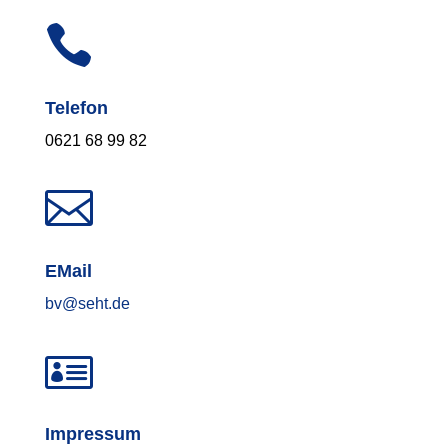

Telefon
0621 68 99 82

EMail
bv@seht.de

Impressum