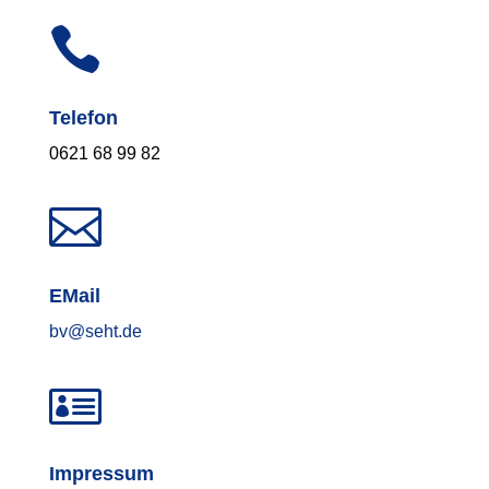

Telefon
0621 68 99 82

EMail
bv@seht.de

Impressum