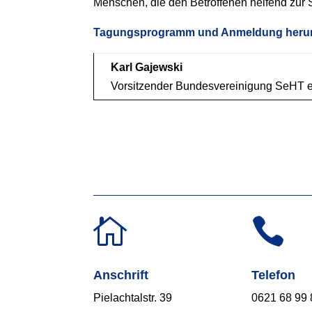
Menschen, die den Betroffenen helfend zur S
Tagungsprogramm und Anmeldung herun
Karl Gajewski
Vorsitzender Bundesvereinigung SeHT e


Anschrift
Telefon
Pielachtalstr. 39
0621 68 99 