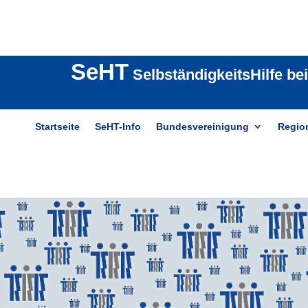
SeHT
SelbständigkeitsHilfe be
Startseite
SeHT-Info
Bundesvereinigung
Regio