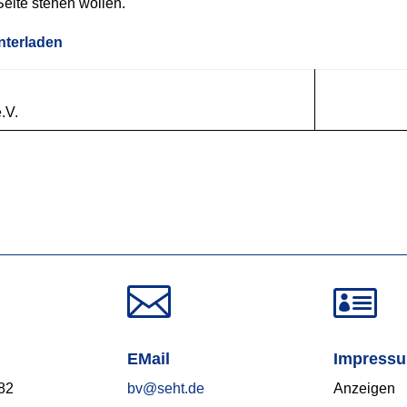
eite stehen wollen.
terladen
.V.


EMail
Impress
82
bv@seht.de
Anzeigen