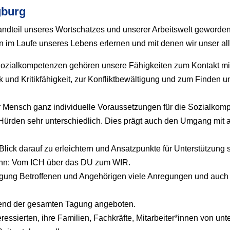
egburg
estandteil unseres Wortschatzes und unserer Arbeitswelt geworde
 im Laufe unseres Lebens erlernen und mit denen wir unser all
 Sozialkompetenzen gehören unsere Fähigkeiten zum Kontakt 
 und Kritikfähigkeit, zur Konfliktbewältigung und zum Finden 
r Mensch ganz individuelle Voraussetzungen für die Sozialkompe
rden sehr unterschiedlich. Dies prägt auch den Umgang mit 
en Blick darauf zu erleichtern und Ansatzpunkte für Unterstützun
kann: Vom ICH über das DU zum WIR.
 Tagung Betroffenen und Angehörigen viele Anregungen und auc
end der gesamten Tagung angeboten.
essierten, ihre Familien, Fachkräfte, Mitarbeiter*innen von unte