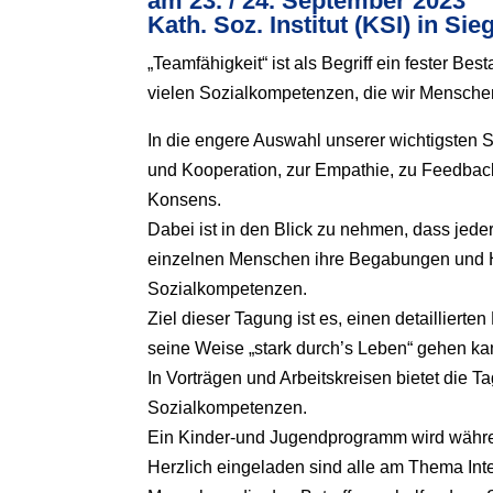
am 23. / 24. September 2023
Kath. Soz. Institut (KSI) in Si
„Teamfähigkeit“ ist als Begriff ein fester B
vielen Sozialkompetenzen, die wir Menschen
In die engere Auswahl unserer wichtigsten
und Kooperation, zur Empathie, zu Feedback
Konsens.
Dabei ist in den Blick zu nehmen, dass jede
einzelnen Menschen ihre Begabungen und Hü
Sozialkompetenzen.
Ziel dieser Tagung ist es, einen detailliert
seine Weise „stark durch’s Leben“ gehen 
In Vorträgen und Arbeitskreisen bietet die
Sozialkompetenzen.
Ein Kinder-und Jugendprogramm wird währ
Herzlich eingeladen sind alle am Thema Inter