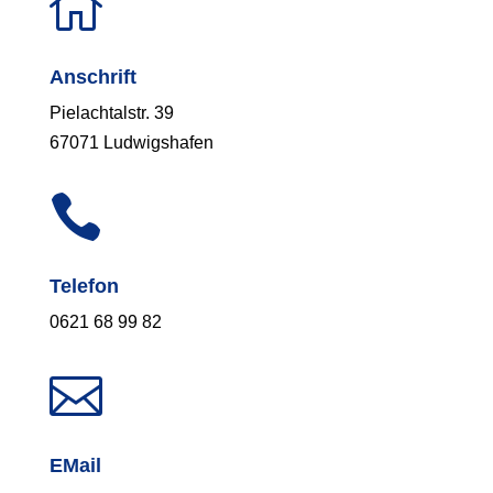

Anschrift
Pielachtalstr. 39
67071 Ludwigshafen

Telefon
0621 68 99 82

EMail